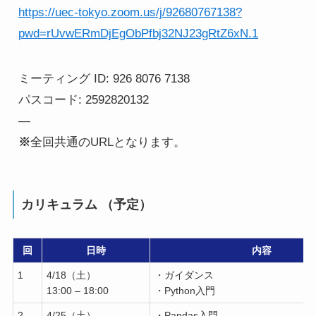
https://uec-tokyo.zoom.us/j/92680767138?
pwd=rUvwERmDjEgObPfbj32NJ23gRtZ6xN.1
ミーティング ID: 926 8076 7138
パスコード: 2592820132
—
※
全回共通のURLとなります。
カリキュラム （予定）
回
日時
内容
1
4/18（土）
・ガイダンス
13:00 – 18:00
・Python入門
2
4/25（土）
・Pandas入門